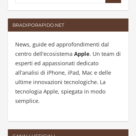
e
e
a
a
r
BRADIPORAPIDO.NET
r
c
c
h
h
News, guide ed approfondimenti dal
f
centro dell’ecosistema
Apple
. Un team di
o
esperti ed appassionati dedicato
r
all’analisi di iPhone, iPad, Mac e delle
:
ultime innovazioni tecnologiche. La
tecnologia Apple, spiegata in modo
semplice.