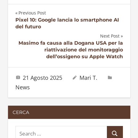
Previous Post
Navigazione
Pixel 10: Google lancia lo smartphone AI
del futuro
articoli
Next Post
Masimo fa causa alla Dogana USA per la
riattivazione del monitoraggio
dell’ossigeno su Apple Watch
21 Agosto 2025
Mari T.
News
CERCA
S
S