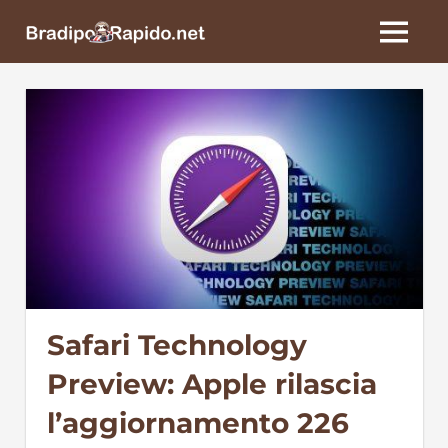
Skip
BradipoRapido.net
to
MENU
content
Safari Technology
Preview: Apple rilascia
l’aggiornamento 226