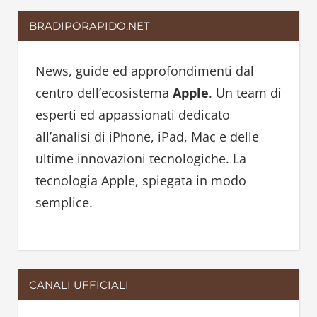
a
r
BRADIPORAPIDO.NET
r
c
c
h
h
News, guide ed approfondimenti dal
f
centro dell’ecosistema
Apple
. Un team di
o
esperti ed appassionati dedicato
r
all’analisi di iPhone, iPad, Mac e delle
:
ultime innovazioni tecnologiche. La
tecnologia Apple, spiegata in modo
semplice.
CANALI UFFICIALI