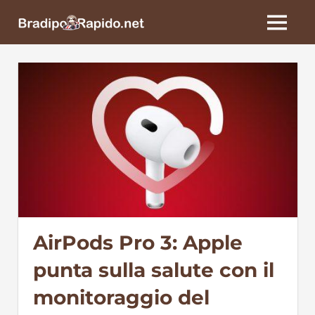
Skip
BradipoRapido.net
to
MENU
content
AirPods Pro 3: Apple
punta sulla salute con il
monitoraggio del