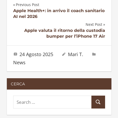
Previous Post
Navigazione
Apple Health+: in arrivo il coach sanitario
AI nel 2026
articoli
Next Post
Apple valuta il ritorno della custodia
bumper per l’iPhone 17 Air
24 Agosto 2025
Mari T.
News
CERCA
S
S
e
e
a