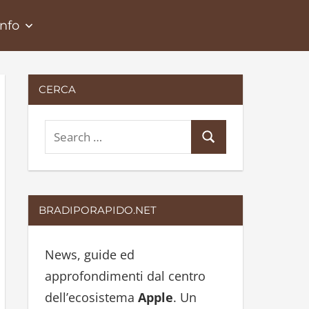
Info
CERCA
S
S
e
e
a
a
r
r
BRADIPORAPIDO.NET
c
c
h
h
News, guide ed
f
approfondimenti dal centro
o
dell’ecosistema
Apple
. Un
r