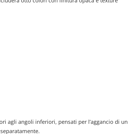
cluderà otto colori con finitura opaca e texture
i agli angoli inferiori, pensati per l’aggancio di un
o separatamente.