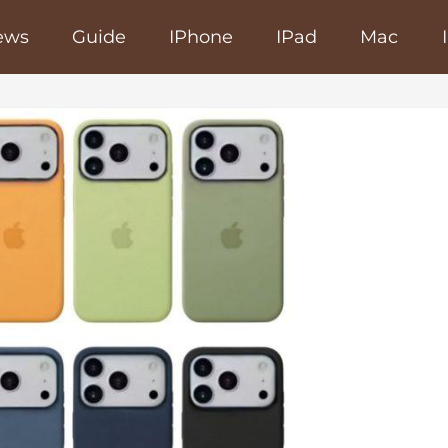
ews
Guide
IPhone
IPad
Mac
poRapido.net