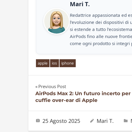
Mari T.
Redattrice appassionata ed es
l’evoluzione dei dispositivi d
si estende a tutto l’ecosistem
AirPods fino alle nuove front
come ogni prodotto si integri 
apple
ios
iphone
Previous Post
Navigazione
AirPods Max 2: Un futuro incerto per 
cuffie over-ear di Apple
articoli
25 Agosto 2025
Mari T.