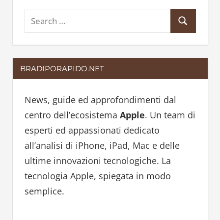
S
S
e
e
a
a
r
BRADIPORAPIDO.NET
r
c
c
h
h
News, guide ed approfondimenti dal
f
centro dell’ecosistema
Apple
. Un team di
o
esperti ed appassionati dedicato
r
all’analisi di iPhone, iPad, Mac e delle
:
ultime innovazioni tecnologiche. La
tecnologia Apple, spiegata in modo
semplice.