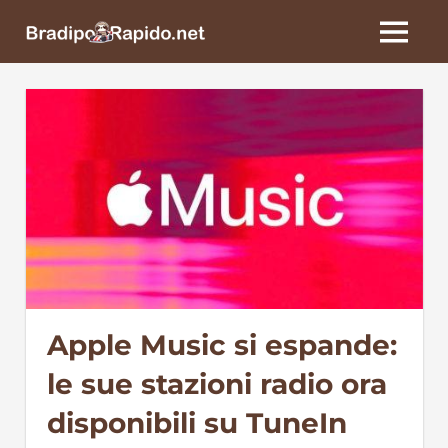
Skip
BradipoRapido.net
to
MENU
content
Apple Music si espande:
le sue stazioni radio ora
disponibili su TuneIn