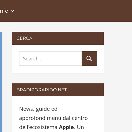
Info
CERCA
S
S
e
e
a
a
r
r
BRADIPORAPIDO.NET
c
c
h
h
News, guide ed
f
approfondimenti dal centro
o
dell’ecosistema
Apple
. Un
r