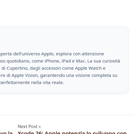
perta dell’universo Apple, esplora con attenzione
i uso quotidiano, come iPhone, iPad e Mac. La sua curiosità
a di Cupertino, dagli accessori come Apple Watch e
iere di Apple Vision, garantendo una visione completa su
perfettamente nella vita reale.
Next Post
ivo la
Xcode 26: Apple potenzia lo sviluppo con