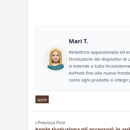
Mari T.
Redattrice appassionata ed es
l’evoluzione dei dispositivi d
si estende a tutto l’ecosistem
AirPods fino alle nuove front
come ogni prodotto si integri 
apple
Previous Post
Apple rivoluziona gli accessori: in arr