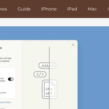
ews
Guide
IPhone
IPad
Mac
poRapido.net