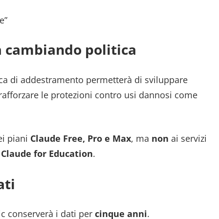
e”
 cambiando politica
ica di addestramento permetterà di sviluppare
e rafforzare le protezioni contro usi dannosi come
ei piani
Claude Free, Pro e Max
, ma
non
ai servizi
o
Claude for Education
.
ati
ic conserverà i dati per
cinque anni
.