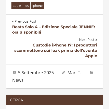
apple
ios
iphone
Previous Post
Navigazione
Beats Solo 4 – Edizione Speciale JENNIE:
ora disponibili
articoli
Next Post
Custodie iPhone 17: I produttori
scommettono sui leak prima dell’evento
Apple
5 Settembre 2025
Mari T.
News
CERCA