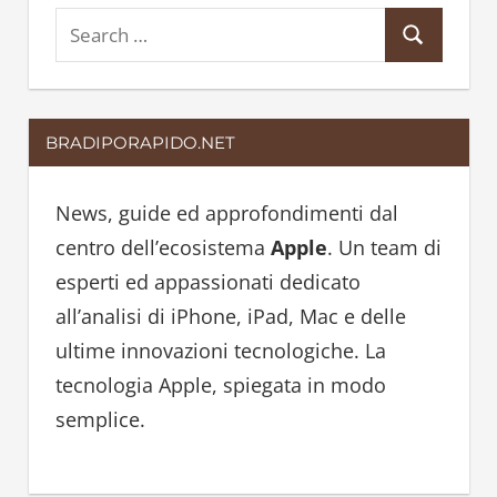
S
S
e
e
a
a
r
BRADIPORAPIDO.NET
r
c
c
h
h
News, guide ed approfondimenti dal
f
centro dell’ecosistema
Apple
. Un team di
o
esperti ed appassionati dedicato
r
all’analisi di iPhone, iPad, Mac e delle
:
ultime innovazioni tecnologiche. La
tecnologia Apple, spiegata in modo
semplice.