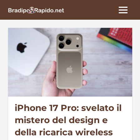
Skip
BradipoRapido.net
to
MENU
content
iPhone 17 Pro: svelato il
mistero del design e
della ricarica wireless