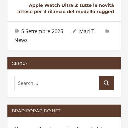
Apple Watch Ultra 3: tutte le novità
attese per il rilancio del modello rugged
5 Settembre 2025
Mari T.
News
CERCA
S
S
e
e
a
a
r
BRADIPORAPIDO.NET
r
c
c
h