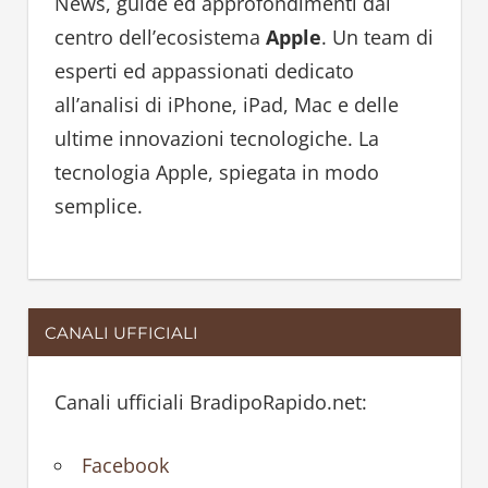
h
News, guide ed approfondimenti dal
f
centro dell’ecosistema
Apple
. Un team di
o
esperti ed appassionati dedicato
r
all’analisi di iPhone, iPad, Mac e delle
:
ultime innovazioni tecnologiche. La
tecnologia Apple, spiegata in modo
semplice.
CANALI UFFICIALI
Canali ufficiali BradipoRapido.net:
Facebook