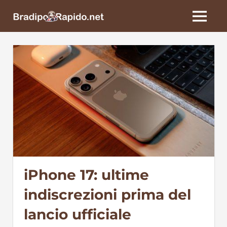
Skip
BradipoRapido.net
to
MENU
content
iPhone 17: ultime
indiscrezioni prima del
lancio ufficiale