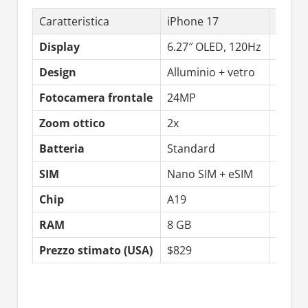
Caratteristica
iPhone 17
iPhone
Display
6.27″ OLED, 120Hz
6.1″ 
Design
Alluminio + vetro
Ultra-
Fotocamera frontale
24MP
24MP
Zoom ottico
2x
2x
Batteria
Standard
Silicio
SIM
Nano SIM + eSIM
Solo 
Chip
A19
A19
RAM
8 GB
8 GB
Prezzo stimato (USA)
$829
$979