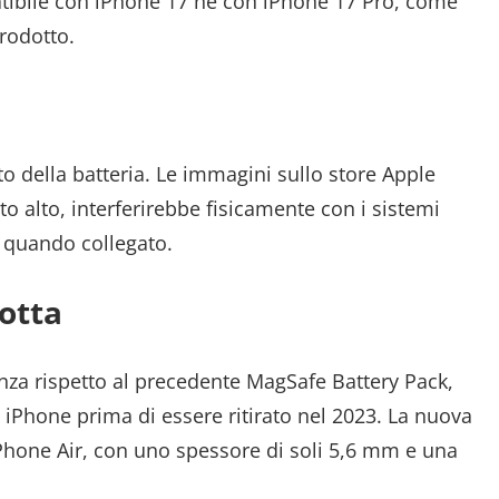
atibile con iPhone 17 né con iPhone 17 Pro, come
rodotto.
to della batteria. Le immagini sullo store Apple
to alto, interferirebbe fisicamente con i sistemi
e quando collegato.
otta
nza rispetto al precedente MagSafe Battery Pack,
 iPhone prima di essere ritirato nel 2023. La nuova
l’iPhone Air, con uno spessore di soli 5,6 mm e una