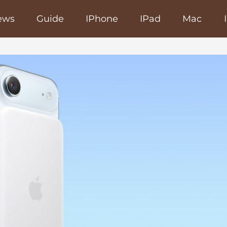
ews
Guide
IPhone
IPad
Mac
poRapido.net