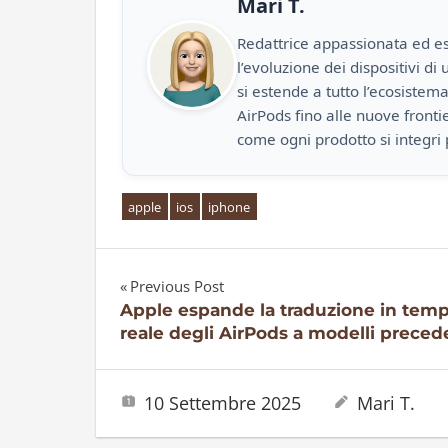
Mari T.
Redattrice appassionata ed es
l’evoluzione dei dispositivi d
si estende a tutto l’ecosistem
AirPods fino alle nuove front
come ogni prodotto si integri 
apple
ios
iphone
Previous Post
Navigazione
Apple espande la traduzione in tem
reale degli AirPods a modelli preced
articoli
10 Settembre 2025
Mari T.