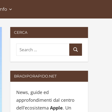
Info
CERCA
S
S
e
e
a
a
r
r
BRADIPORAPIDO.NET
c
c
h
h
News, guide ed
f
approfondimenti dal centro
o
dell’ecosistema
Apple
. Un
r