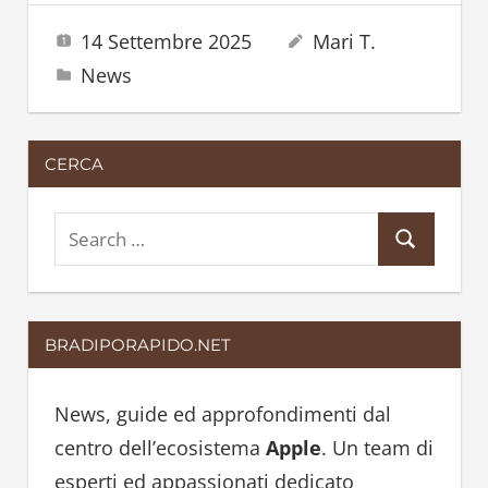
14 Settembre 2025
Mari T.
News
CERCA
S
S
e
e
a
a
r
BRADIPORAPIDO.NET
r
c
c
h
h
News, guide ed approfondimenti dal
f
centro dell’ecosistema
Apple
. Un team di
o
esperti ed appassionati dedicato