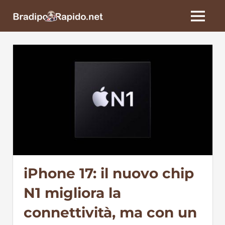
Skip
BradipoRapido.net
to
MENU
content
iPhone 17: il nuovo chip
N1 migliora la
connettività, ma con un