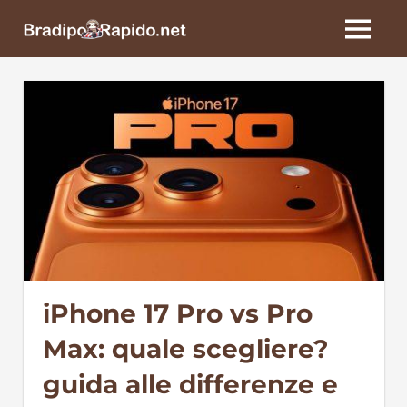
Skip
BradipoRapido.net
to
MENU
content
iPhone 17 Pro vs Pro
Max: quale scegliere?
guida alle differenze e