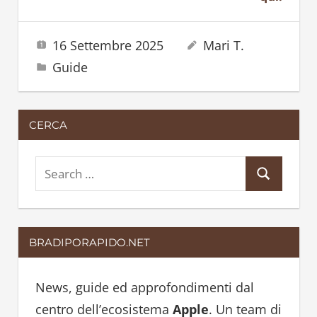
16 Settembre 2025
Mari T.
Guide
CERCA
S
S
e
e
a
a
r
BRADIPORAPIDO.NET
r
c
c
h
h
News, guide ed approfondimenti dal
f
centro dell’ecosistema
Apple
. Un team di