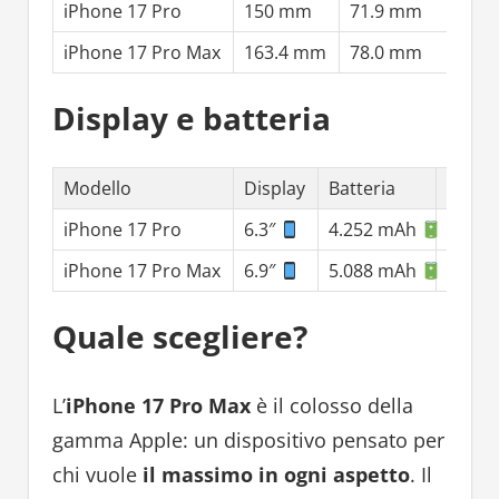
iPhone 17 Pro
150 mm
71.9 mm
8.7
iPhone 17 Pro Max
163.4 mm
78.0 mm
8.7
Display e batteria
Modello
Display
Batteria
Auto
iPhone 17 Pro
6.3″
4.252 mAh
fino 
iPhone 17 Pro Max
6.9″
5.088 mAh
fino 
Quale scegliere?
L’
iPhone 17 Pro Max
è il colosso della
gamma Apple: un dispositivo pensato per
chi vuole
il massimo in ogni aspetto
. Il