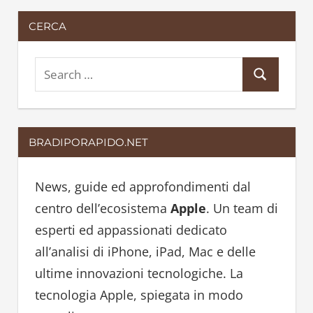
CERCA
S
S
e
e
a
a
r
BRADIPORAPIDO.NET
r
c
c
h
h
News, guide ed approfondimenti dal
f
centro dell’ecosistema
Apple
. Un team di
o
esperti ed appassionati dedicato
r
all’analisi di iPhone, iPad, Mac e delle
:
ultime innovazioni tecnologiche. La
tecnologia Apple, spiegata in modo