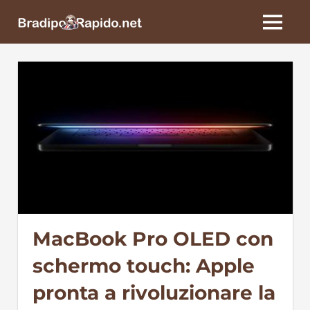
Skip
BradipoRapido.net
to
MENU
content
MacBook Pro OLED con
schermo touch: Apple
pronta a rivoluzionare la