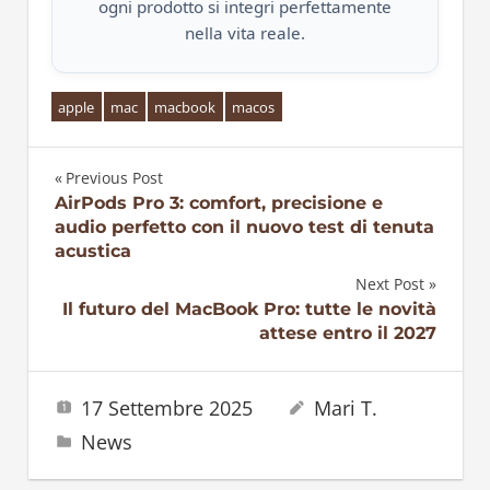
ogni prodotto si integri perfettamente
nella vita reale.
apple
mac
macbook
macos
Previous Post
Navigazione
AirPods Pro 3: comfort, precisione e
audio perfetto con il nuovo test di tenuta
articoli
acustica
Next Post
Il futuro del MacBook Pro: tutte le novità
attese entro il 2027
17 Settembre 2025
Mari T.
News