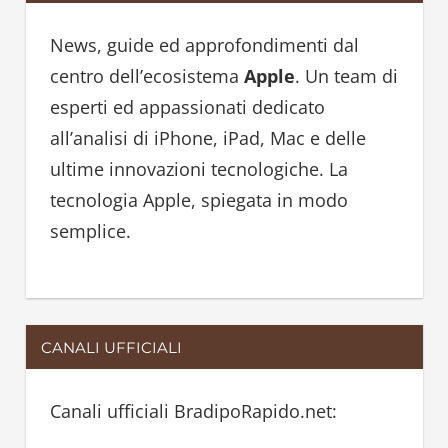
c
h
h
News, guide ed approfondimenti dal
f
centro dell’ecosistema
Apple
. Un team di
o
esperti ed appassionati dedicato
r
all’analisi di iPhone, iPad, Mac e delle
:
ultime innovazioni tecnologiche. La
tecnologia Apple, spiegata in modo
semplice.
CANALI UFFICIALI
Canali ufficiali BradipoRapido.net: