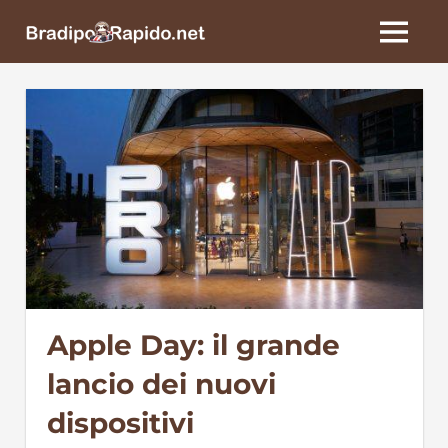
Skip
BradipoRapido.net
to
MENU
content
Apple Day: il grande
lancio dei nuovi
dispositivi