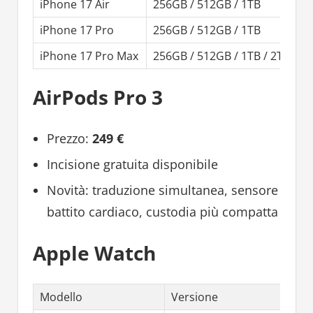
iPhone 17 Air
256GB / 512GB / 1TB
1
iPhone 17 Pro
256GB / 512GB / 1TB
1
iPhone 17 Pro Max
256GB / 512GB / 1TB / 2TB
1
AirPods Pro 3
Prezzo:
249 €
Incisione gratuita disponibile
Novità: traduzione simultanea, sensore
battito cardiaco, custodia più compatta
Apple Watch
Modello
Versione
P