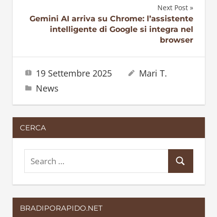
articoli
Next Post
Gemini AI arriva su Chrome: l’assistente
intelligente di Google si integra nel
browser
19 Settembre 2025
Mari T.
News
CERCA
S
S
e
e
a
a
r
BRADIPORAPIDO.NET
r
c