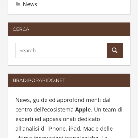
News
CERCA
S
S
e
e
a
a
r
BRADIPORAPIDO.NET
r
c
c
h
h
News, guide ed approfondimenti dal
f
centro dell’ecosistema
Apple
. Un team di
o
esperti ed appassionati dedicato
r
all’analisi di iPhone, iPad, Mac e delle
: