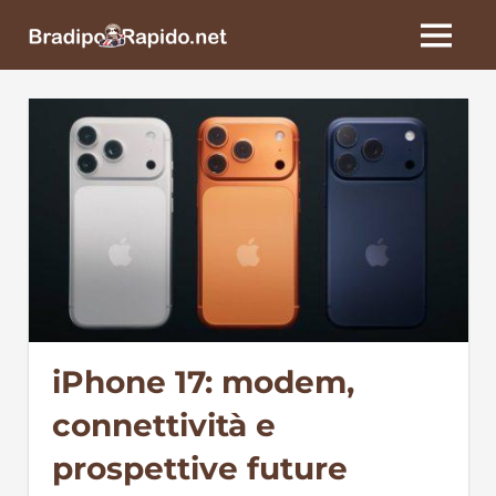
Skip
BradipoRapido.net
to
MENU
content
iPhone 17: modem,
connettività e
prospettive future