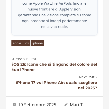
come Apple Watch e AirPods fino alle
nuove frontiere di Apple Vision,
garantendo una visione completa su come
ogni prodotto si integri perfettamente
nella vita reale.
apple
ios
iphone
Previous Post
Navigazione
iOS 26: Icone che si tingono del colore del
tuo iPhone
articoli
Next Post
iPhone 17 vs iPhone Air: quale scegliere
nel 2025?
19 Settembre 2025
Mari T.