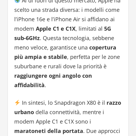
Al di fuori di questo mercato, Apple ha
scelto una strada diversa: i modelli come
l’iPhone 16e e l’iPhone Air si affidano ai
modem
Apple C1 e C1X
, limitati al
5G
sub-6GHz
. Questa tecnologia, sebbene
meno veloce, garantisce una
copertura
più ampia e stabile
, perfetta per le zone
suburbane e rurali dove la priorità è
raggiungere ogni angolo con
affidabilità
.
In sintesi, lo Snapdragon X80 è il
razzo
urbano
della connettività, mentre i
modem Apple C1 e C1X sono i
maratoneti della portata
. Due approcci