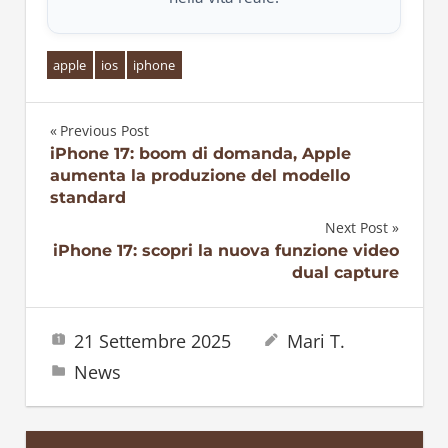
apple
ios
iphone
Previous Post
Navigazione
iPhone 17: boom di domanda, Apple
aumenta la produzione del modello
articoli
standard
Next Post
iPhone 17: scopri la nuova funzione video
dual capture
21 Settembre 2025
Mari T.
News