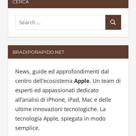
CERCA
S
S
e
e
a
a
r
BRADIPORAPIDO.NET
r
c
c
h
h
News, guide ed approfondimenti dal
f
centro dell’ecosistema
Apple
. Un team di
o
esperti ed appassionati dedicato
r
all’analisi di iPhone, iPad, Mac e delle
:
ultime innovazioni tecnologiche. La
tecnologia Apple, spiegata in modo
semplice.