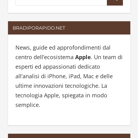
S
e
e
a
a
r
BRADIPORAPIDO.NET
r
c
c
h
h
News, guide ed approfondimenti dal
f
centro dell’ecosistema
Apple
. Un team di
o
esperti ed appassionati dedicato
r
all’analisi di iPhone, iPad, Mac e delle
:
ultime innovazioni tecnologiche. La
tecnologia Apple, spiegata in modo
semplice.