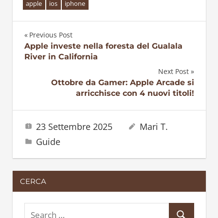
apple
ios
iphone
Previous Post
Navigazione
Apple investe nella foresta del Gualala
River in California
articoli
Next Post
Ottobre da Gamer: Apple Arcade si
arricchisce con 4 nuovi titoli!
23 Settembre 2025
Mari T.
Guide
CERCA
S