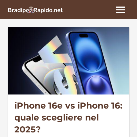
Skip
BradipoRapido.net
to
MENU
content
iPhone 16e vs iPhone 16:
quale scegliere nel
2025?