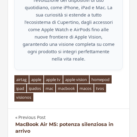
l’evoluzione dei dispositivi di uso
quotidiano, come iPhone, iPad e Mac. La
sua curiosità si estende a tutto
l’ecosistema di Cupertino, dagli accessori
come Apple Watch e AirPods fino alle
nuove frontiere di Apple Vision,
garantendo una visione completa su come
ogni prodotto si integri perfettamente
nella vita reale.
airtag
apple
apple tv
apple vision
homepod
ipad
ipados
mac
macbook
macos
tvos
visionos
Previous Post
Navigazione
MacBook Air M5: potenza silenziosa in
arrivo