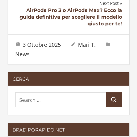
articoli
Next Post
AirPods Pro 3 o AirPods Max? Ecco la
guida definitiva per scegliere il modello
giusto per te!
3 Ottobre 2025
Mari T.
News
CERCA
S
S
e
e
a
a
r
BRADIPORAPIDO.NET
r
c