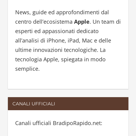
c
h
h
News, guide ed approfondimenti dal
f
centro dell’ecosistema
Apple
. Un team di
o
esperti ed appassionati dedicato
r
all’analisi di iPhone, iPad, Mac e delle
:
ultime innovazioni tecnologiche. La
tecnologia Apple, spiegata in modo
semplice.
CANALI UFFICIALI
Canali ufficiali BradipoRapido.net: