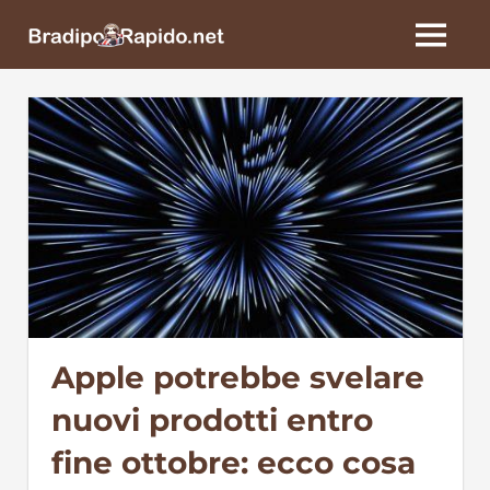
Skip
BradipoRapido.net
to
MENU
content
Apple potrebbe svelare
nuovi prodotti entro
fine ottobre: ecco cosa