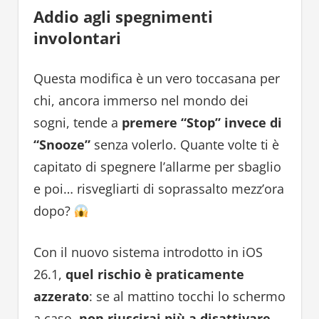
Addio agli spegnimenti
involontari
Questa modifica è un vero toccasana per
chi, ancora immerso nel mondo dei
sogni, tende a
premere “Stop” invece di
“Snooze”
senza volerlo. Quante volte ti è
capitato di spegnere l’allarme per sbaglio
e poi… risvegliarti di soprassalto mezz’ora
dopo?
Con il nuovo sistema introdotto in iOS
26.1,
quel rischio è praticamente
azzerato
: se al mattino tocchi lo schermo
a caso,
non riuscirai più a disattivare