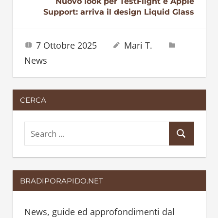
Nuovo look per TestFlight e Apple
Support: arriva il design Liquid Glass
7 Ottobre 2025
Mari T.
News
CERCA
S
S
e
e
a
a
r
BRADIPORAPIDO.NET
r
c
c
h
h
News, guide ed approfondimenti dal