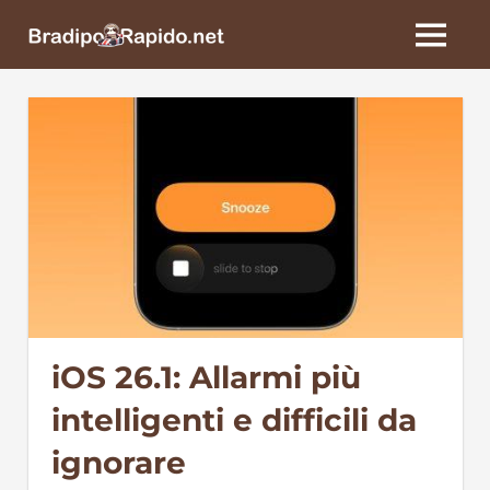
Skip
BradipoRapido.net
to
MENU
content
iOS 26.1: Allarmi più
intelligenti e difficili da
ignorare