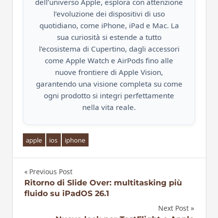
dell’universo Apple, esplora con attenzione
l’evoluzione dei dispositivi di uso
quotidiano, come iPhone, iPad e Mac. La
sua curiosità si estende a tutto
l’ecosistema di Cupertino, dagli accessori
come Apple Watch e AirPods fino alle
nuove frontiere di Apple Vision,
garantendo una visione completa su come
ogni prodotto si integri perfettamente
nella vita reale.
apple
ios
iphone
Previous Post
Navigazione
Ritorno di Slide Over: multitasking più
fluido su iPadOS 26.1
articoli
Next Post