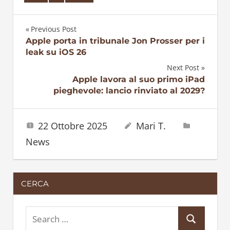
Previous Post
Navigazione
Apple porta in tribunale Jon Prosser per i
leak su iOS 26
articoli
Next Post
Apple lavora al suo primo iPad
pieghevole: lancio rinviato al 2029?
22 Ottobre 2025
Mari T.
News
CERCA
S
S
e