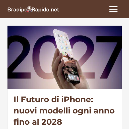
Skip
BradipoRapido.net
to
MENU
content
Il Futuro di iPhone:
nuovi modelli ogni anno
fino al 2028