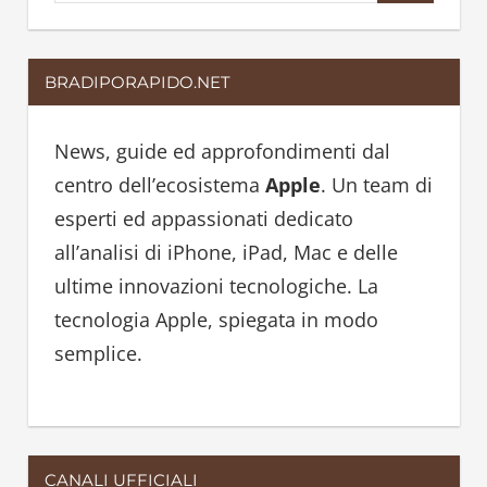
e
a
a
r
BRADIPORAPIDO.NET
r
c
c
h
h
News, guide ed approfondimenti dal
f
centro dell’ecosistema
Apple
. Un team di
o
esperti ed appassionati dedicato
r
all’analisi di iPhone, iPad, Mac e delle
:
ultime innovazioni tecnologiche. La
tecnologia Apple, spiegata in modo
semplice.
CANALI UFFICIALI