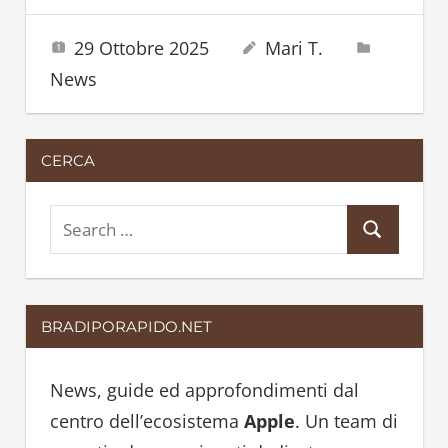
29 Ottobre 2025
Mari T.
News
CERCA
S
S
e
e
a
a
r
BRADIPORAPIDO.NET
r
c
c
h
h
News, guide ed approfondimenti dal
f
centro dell’ecosistema
Apple
. Un team di
o