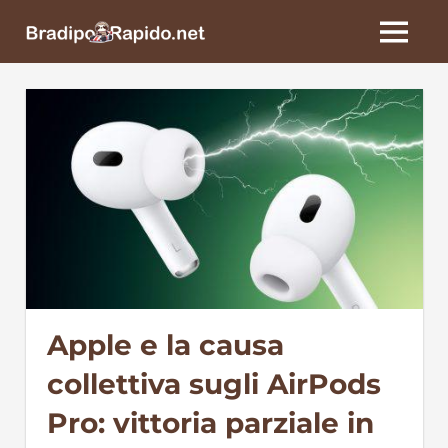
Skip
BradipoRapido.net
to
MENU
content
Apple e la causa
collettiva sugli AirPods
Pro: vittoria parziale in