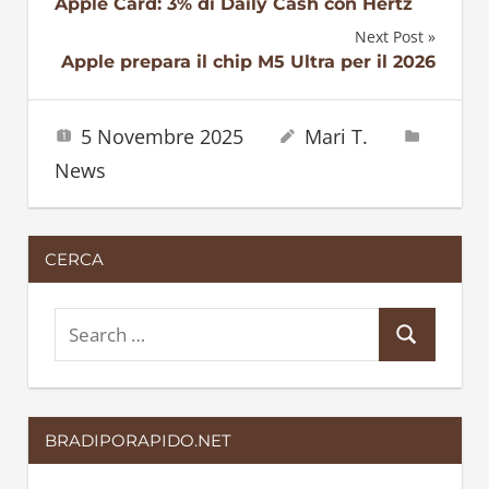
Navigazione
Apple Card: 3% di Daily Cash con Hertz
Next Post
articoli
Apple prepara il chip M5 Ultra per il 2026
5 Novembre 2025
Mari T.
News
CERCA
S
S
e
e
a
a
r
BRADIPORAPIDO.NET
r
c
c