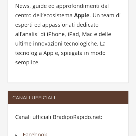
h
h
News, guide ed approfondimenti dal
f
centro dell’ecosistema
Apple
. Un team di
o
esperti ed appassionati dedicato
r
all’analisi di iPhone, iPad, Mac e delle
:
ultime innovazioni tecnologiche. La
tecnologia Apple, spiegata in modo
semplice.
CANALI UFFICIALI
Canali ufficiali BradipoRapido.net:
Facebook