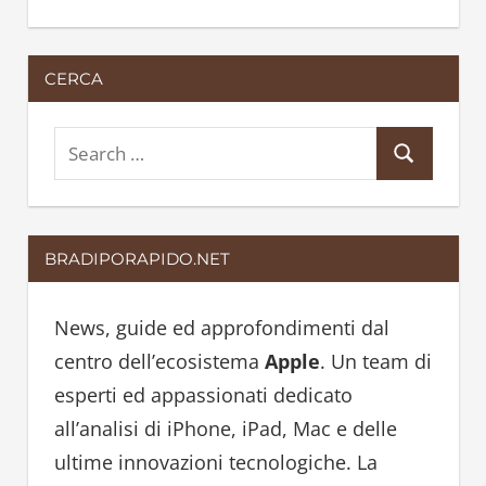
CERCA
S
S
e
e
a
a
r
BRADIPORAPIDO.NET
r
c
c
h
h
News, guide ed approfondimenti dal
f
centro dell’ecosistema
Apple
. Un team di
o
esperti ed appassionati dedicato
r
all’analisi di iPhone, iPad, Mac e delle
:
ultime innovazioni tecnologiche. La