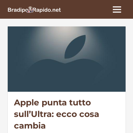
Skip
BradipoRapido.net
to
MENU
content
Apple punta tutto
sull’Ultra: ecco cosa
cambia