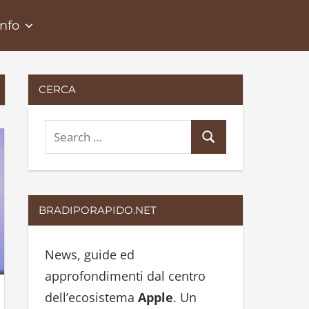
Info
CERCA
S
S
e
e
a
a
r
r
BRADIPORAPIDO.NET
c
c
h
h
News, guide ed
f
approfondimenti dal centro
o
dell’ecosistema
Apple
. Un
r