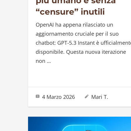
più umano e senza
“censure” inutili
OpenAI ha appena rilasciato un
aggiornamento cruciale per il suo
chatbot: GPT-5.3 Instant è ufficialment
disponibile. Questa nuova iterazione
non
…
4 Marzo 2026
Mari T.