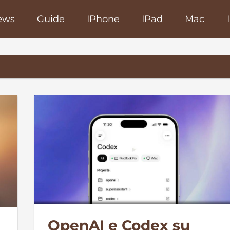
ews
Guide
IPhone
IPad
Mac
poRapido.net
OpenAI e Codex su