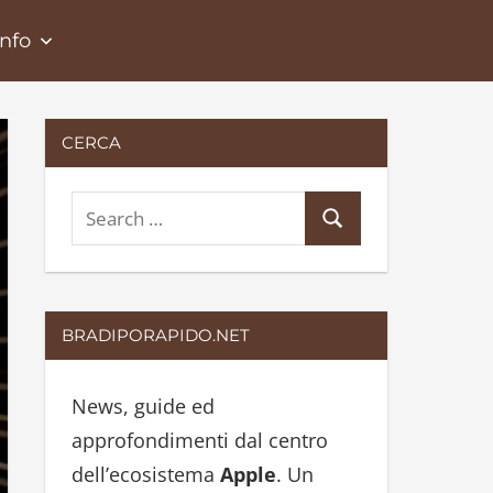
Info
CERCA
S
S
e
e
a
a
r
r
BRADIPORAPIDO.NET
c
c
h
h
News, guide ed
f
approfondimenti dal centro
o
dell’ecosistema
Apple
. Un
r