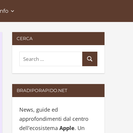
Info
CERCA
S
S
e
e
a
a
r
r
BRADIPORAPIDO.NET
c
c
h
h
News, guide ed
f
approfondimenti dal centro
o
dell’ecosistema
Apple
. Un
r