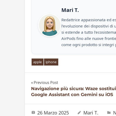
Mari T.
Redattrice appassionata ed es
l’evoluzione dei dispositivi d
si estende a tutto l’ecosistem
AirPods fino alle nuove front
come ogni prodotto si integri 
apple
iphone
Previous Post
Navigazione
Navigazione più sicura: Waze sostitu
Google Assistant con Gemini su iOS
articoli
26 Marzo 2025
Mari T.