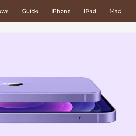
ews
Guide
IPhone
IPad
Mac
poRapido.net