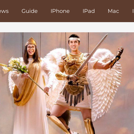
ews
Guide
IPhone
IPad
Mac
poRapido.net