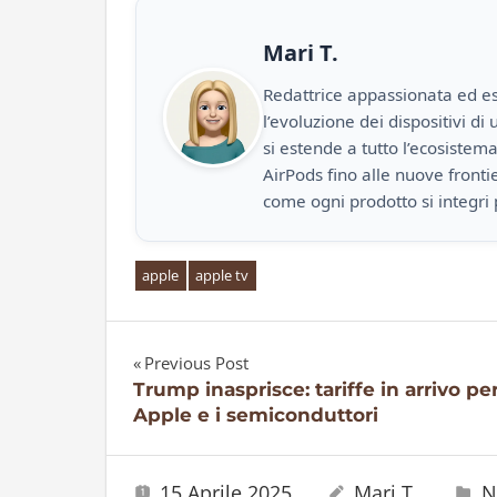
Mari T.
Redattrice appassionata ed es
l’evoluzione dei dispositivi d
si estende a tutto l’ecosistem
AirPods fino alle nuove front
come ogni prodotto si integri 
apple
apple tv
Previous Post
Navigazione
Trump inasprisce: tariffe in arrivo pe
Apple e i semiconduttori
articoli
15 Aprile 2025
Mari T.
N