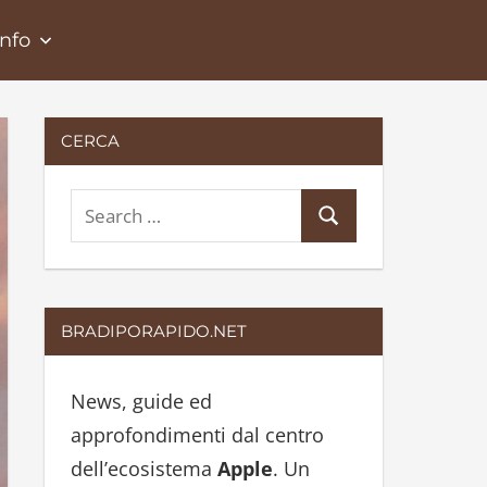
Info
CERCA
S
S
e
e
a
a
r
r
BRADIPORAPIDO.NET
c
c
h
h
News, guide ed
f
approfondimenti dal centro
o
dell’ecosistema
Apple
. Un
r