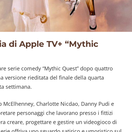
a di Apple TV+ “Mythic
lare serie comedy “Mythic Quest” dopo quattro
 versione rieditata del finale della quarta
ta settimana.
b McElhenney, Charlotte Nicdao, Danny Pudi e
retare personaggi che lavorano presso i fittizi
ra creare, progettare e gestire un videogioco di
erie offriva uno sguardo satirico e umoristico sul