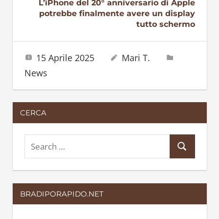
L’iPhone del 20° anniversario di Apple
potrebbe finalmente avere un display
tutto schermo
15 Aprile 2025
Mari T.
News
CERCA
S
S
e
e
a
a
r
BRADIPORAPIDO.NET
r
c
c
h