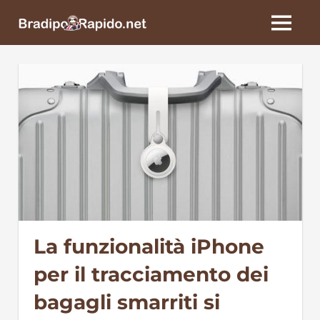
Skip
BradipoRapido.net
to
MENU
content
La funzionalità iPhone
per il tracciamento dei
bagagli smarriti si