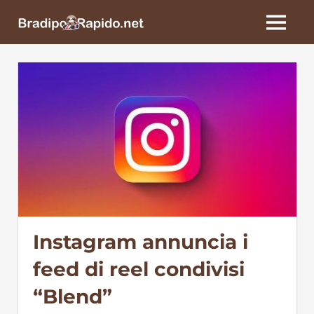
Skip
BradipoRapido.net
to
MENU
content
Instagram annuncia i
feed di reel condivisi
“Blend”