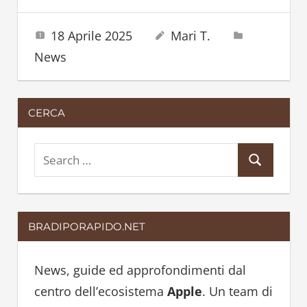
18 Aprile 2025
Mari T.
News
CERCA
S
S
e
e
a
a
r
BRADIPORAPIDO.NET
r
c
c
h
h
News, guide ed approfondimenti dal
f
centro dell’ecosistema
Apple
. Un team di
o