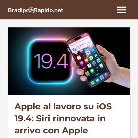
Skip
BradipoRapido.net
to
MENU
content
Apple al lavoro su iOS
19.4: Siri rinnovata in
arrivo con Apple