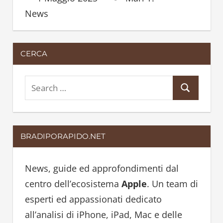
News
CERCA
S
S
e
e
a
a
r
BRADIPORAPIDO.NET
r
c
c
h
h
News, guide ed approfondimenti dal
f
centro dell’ecosistema
Apple
. Un team di
o
esperti ed appassionati dedicato
r
all’analisi di iPhone, iPad, Mac e delle
: