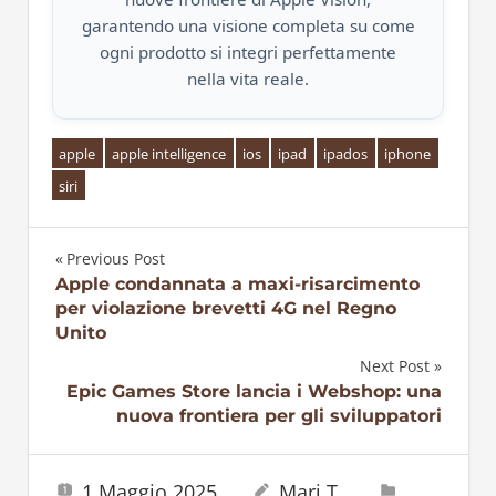
garantendo una visione completa su come
ogni prodotto si integri perfettamente
nella vita reale.
apple
apple intelligence
ios
ipad
ipados
iphone
siri
Previous Post
Navigazione
Apple condannata a maxi-risarcimento
per violazione brevetti 4G nel Regno
articoli
Unito
Next Post
Epic Games Store lancia i Webshop: una
nuova frontiera per gli sviluppatori
1 Maggio 2025
Mari T.