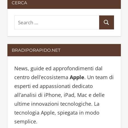
CERCA
S
S
e
e
a
a
r
BRADIPORAPIDO.NET
r
c
c
h
h
News, guide ed approfondimenti dal
f
centro dell’ecosistema
Apple
. Un team di
o
esperti ed appassionati dedicato
r
all’analisi di iPhone, iPad, Mac e delle
:
ultime innovazioni tecnologiche. La
tecnologia Apple, spiegata in modo
semplice.