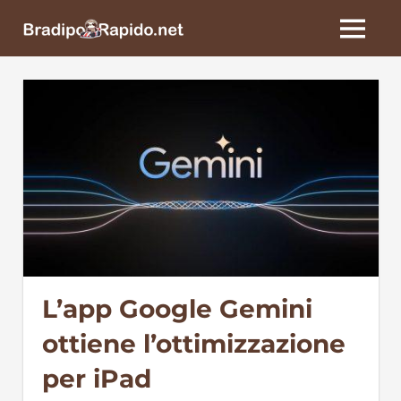
Skip
BradipoRapido.net
to
MENU
content
L’app Google Gemini
ottiene l’ottimizzazione
per iPad