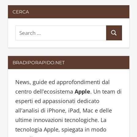
CERCA
S
S
e
e
a
a
r
BRADIPORAPIDO.NET
r
c
c
h
h
News, guide ed approfondimenti dal
f
centro dell’ecosistema
Apple
. Un team di
o
esperti ed appassionati dedicato
r
all’analisi di iPhone, iPad, Mac e delle
:
ultime innovazioni tecnologiche. La
tecnologia Apple, spiegata in modo