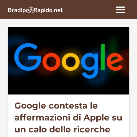
Skip
BradipoRapido.net
to
MENU
content
Google contesta le
affermazioni di Apple su
un calo delle ricerche