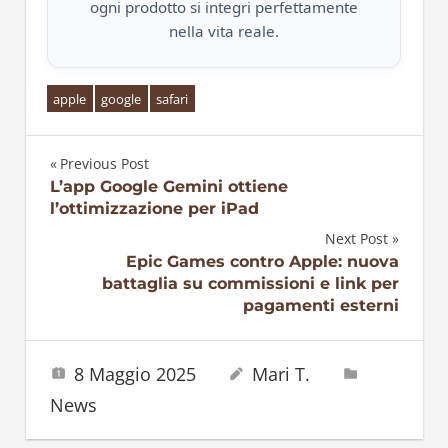
ogni prodotto si integri perfettamente
nella vita reale.
apple
google
safari
Previous Post
Navigazione
L’app Google Gemini ottiene
l’ottimizzazione per iPad
articoli
Next Post
Epic Games contro Apple: nuova
battaglia su commissioni e link per
pagamenti esterni
8 Maggio 2025
Mari T.
News