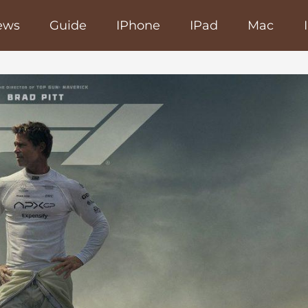
ews
Guide
IPhone
IPad
Mac
poRapido.net