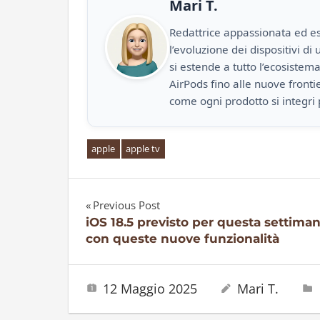
Mari T.
Redattrice appassionata ed es
l’evoluzione dei dispositivi d
si estende a tutto l’ecosistem
AirPods fino alle nuove front
come ogni prodotto si integri 
apple
apple tv
Previous Post
Navigazione
iOS 18.5 previsto per questa settima
con queste nuove funzionalità
articoli
12 Maggio 2025
Mari T.