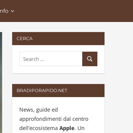
Info
CERCA
S
S
e
e
a
a
r
r
BRADIPORAPIDO.NET
c
c
h
h
News, guide ed
f
approfondimenti dal centro
o
dell’ecosistema
Apple
. Un
r