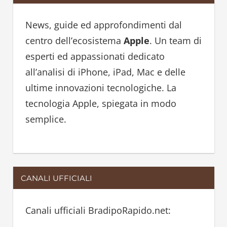
c
c
h
h
News, guide ed approfondimenti dal
f
centro dell’ecosistema
Apple
. Un team di
o
esperti ed appassionati dedicato
r
all’analisi di iPhone, iPad, Mac e delle
:
ultime innovazioni tecnologiche. La
tecnologia Apple, spiegata in modo
semplice.
CANALI UFFICIALI
Canali ufficiali BradipoRapido.net: