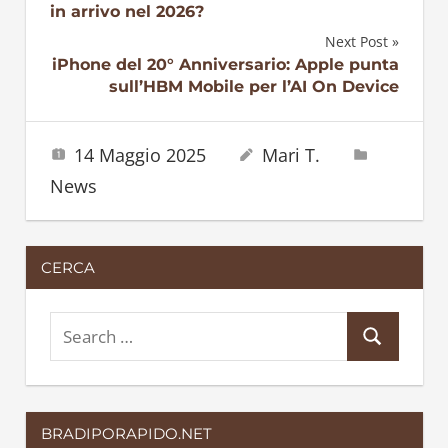
in arrivo nel 2026?
articoli
Next Post
iPhone del 20° Anniversario: Apple punta
sull’HBM Mobile per l’AI On Device
14 Maggio 2025
Mari T.
News
CERCA
S
S
e
e
a
a
r
BRADIPORAPIDO.NET
r