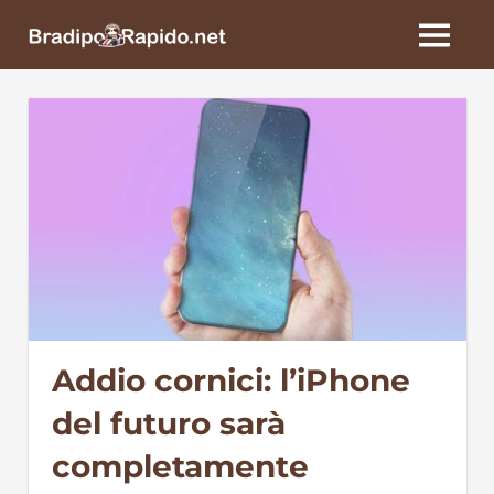
Skip
BradipoRapido.net
to
MENU
content
Addio cornici: l’iPhone
del futuro sarà
completamente