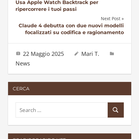
Navigazione
Usa Apple Watch Backtrack per
ripercorrere i tuoi passi
articoli
Next Post
Claude 4 debutta con due nuovi modelli
focalizzati su codifica e ragionamento
22 Maggio 2025
Mari T.
News
CERCA
S
S
e
e
a
a
r