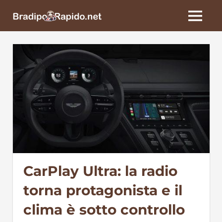
Skip
BradipoRapido.net
to
MENU
content
CarPlay Ultra: la radio
torna protagonista e il
clima è sotto controllo