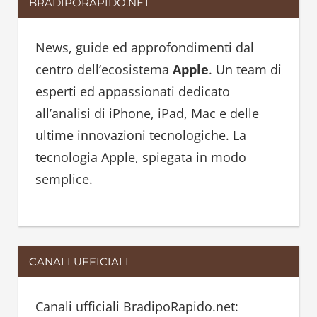
BRADIPORAPIDO.NET
r
c
c
h
h
News, guide ed approfondimenti dal
f
centro dell’ecosistema
Apple
. Un team di
o
esperti ed appassionati dedicato
r
all’analisi di iPhone, iPad, Mac e delle
:
ultime innovazioni tecnologiche. La
tecnologia Apple, spiegata in modo
semplice.
CANALI UFFICIALI
Canali ufficiali BradipoRapido.net: