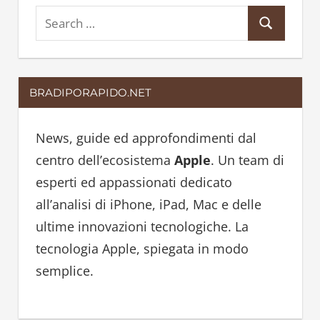
S
S
e
e
a
a
r
BRADIPORAPIDO.NET
r
c
c
h
h
News, guide ed approfondimenti dal
f
centro dell’ecosistema
Apple
. Un team di
o
esperti ed appassionati dedicato
r
all’analisi di iPhone, iPad, Mac e delle
:
ultime innovazioni tecnologiche. La
tecnologia Apple, spiegata in modo
semplice.