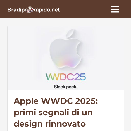
Skip
BradipoRapido.net
to
MENU
content
Apple WWDC 2025:
primi segnali di un
design rinnovato