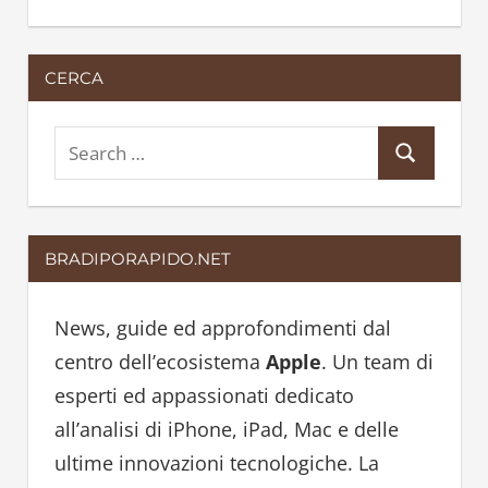
CERCA
S
S
e
e
a
a
r
BRADIPORAPIDO.NET
r
c
c
h
h
News, guide ed approfondimenti dal
f
centro dell’ecosistema
Apple
. Un team di
o
esperti ed appassionati dedicato
r
all’analisi di iPhone, iPad, Mac e delle
:
ultime innovazioni tecnologiche. La