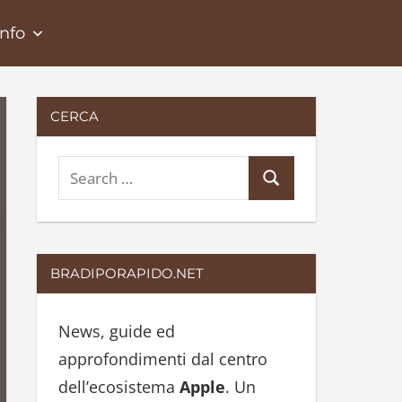
Info
CERCA
S
S
e
e
a
a
r
r
BRADIPORAPIDO.NET
c
c
h
h
News, guide ed
f
approfondimenti dal centro
o
dell’ecosistema
Apple
. Un
r