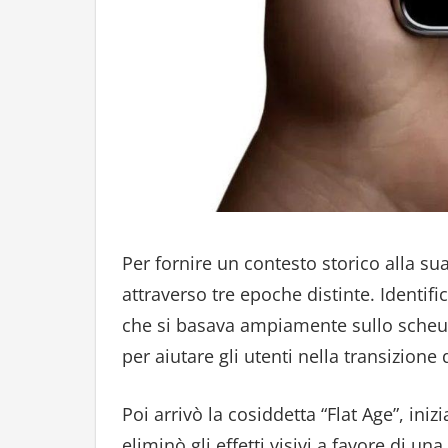
Per fornire un contesto storico alla sua
attraverso tre epoche distinte. Identif
che si basava ampiamente sullo scheuo
per aiutare gli utenti nella transizione 
Poi arrivò la cosiddetta “Flat Age”, iniz
eliminò gli effetti visivi a favore di u