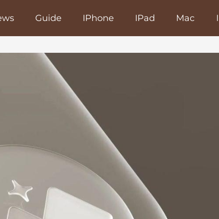
ews
Guide
IPhone
IPad
Mac
poRapido.net