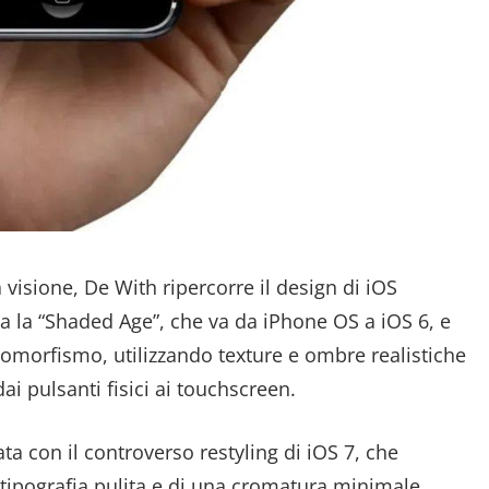
 visione, De With ripercorre il design di iOS
ica la “Shaded Age”, che va da iPhone OS a iOS 6, e
morfismo, utilizzando texture e ombre realistiche
dai pulsanti fisici ai touchscreen.
iata con il controverso restyling di iOS 7, che
na tipografia pulita e di una cromatura minimale.