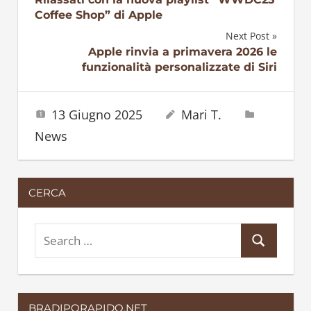
Navigazione
Coffee Shop” di Apple
articoli
Next Post
Apple rinvia a primavera 2026 le
funzionalità personalizzate di Siri
13 Giugno 2025
Mari T.
News
CERCA
S
S
e
e
a
a
r
BRADIPORAPIDO.NET
r