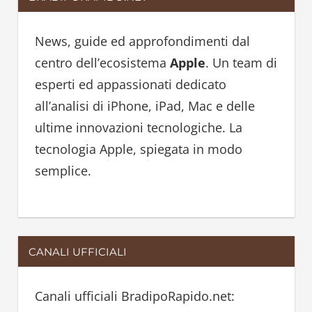
c
c
h
h
News, guide ed approfondimenti dal
f
centro dell’ecosistema
Apple
. Un team di
o
esperti ed appassionati dedicato
r
all’analisi di iPhone, iPad, Mac e delle
:
ultime innovazioni tecnologiche. La
tecnologia Apple, spiegata in modo
semplice.
CANALI UFFICIALI
Canali ufficiali BradipoRapido.net: