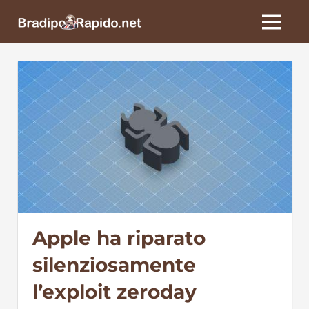
Skip
BradipoRapido.net
to
MENU
content
Apple ha riparato
silenziosamente
l’exploit zeroday