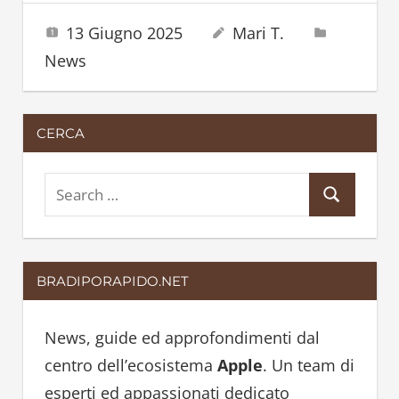
13 Giugno 2025
Mari T.
News
CERCA
S
S
e
e
a
a
r
BRADIPORAPIDO.NET
r
c
c
h
h
News, guide ed approfondimenti dal
f
centro dell’ecosistema
Apple
. Un team di
o
esperti ed appassionati dedicato