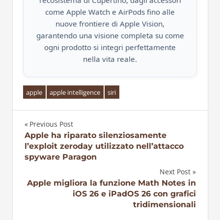
l’ecosistema di Cupertino, dagli accessori
come Apple Watch e AirPods fino alle
nuove frontiere di Apple Vision,
garantendo una visione completa su come
ogni prodotto si integri perfettamente
nella vita reale.
apple
apple intelligence
siri
Previous Post
Navigazione
Apple ha riparato silenziosamente
l’exploit zeroday utilizzato nell’attacco
articoli
spyware Paragon
Next Post
Apple migliora la funzione Math Notes in
iOS 26 e iPadOS 26 con grafici
tridimensionali