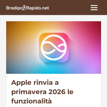
Skip
BradipoRapido.net
to
MENU
content
Apple rinvia a
primavera 2026 le
funzionalità