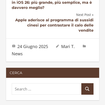
in iOS 26: più grande, più semplice, ma è
articoli
davvero meglio?
Next Post
Apple aderisce al programma di sussidi
cinesi per contrastare il calo delle
vendite
24 Giugno 2025
Mari T.
News
CERCA
S
S
e
e
a