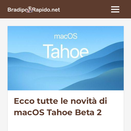
Skip
BradipoRapido.net
to
MENU
content
Ecco tutte le novità di
macOS Tahoe Beta 2