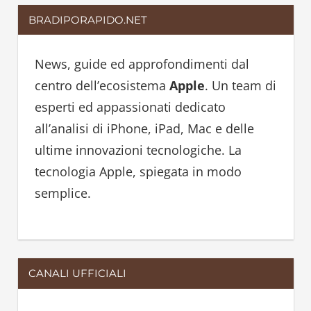
a
r
BRADIPORAPIDO.NET
r
c
c
h
h
News, guide ed approfondimenti dal
f
centro dell’ecosistema
Apple
. Un team di
o
esperti ed appassionati dedicato
r
all’analisi di iPhone, iPad, Mac e delle
:
ultime innovazioni tecnologiche. La
tecnologia Apple, spiegata in modo
semplice.
CANALI UFFICIALI