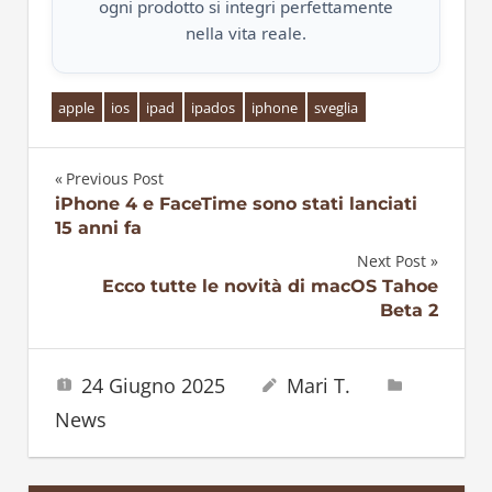
ogni prodotto si integri perfettamente
nella vita reale.
apple
ios
ipad
ipados
iphone
sveglia
Previous Post
Navigazione
iPhone 4 e FaceTime sono stati lanciati
15 anni fa
articoli
Next Post
Ecco tutte le novità di macOS Tahoe
Beta 2
24 Giugno 2025
Mari T.
News