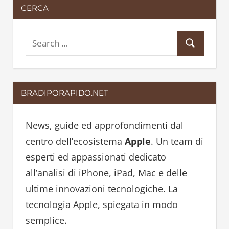
CERCA
S
S
e
e
a
a
r
BRADIPORAPIDO.NET
r
c
c
h
h
News, guide ed approfondimenti dal
f
centro dell’ecosistema
Apple
. Un team di
o
esperti ed appassionati dedicato
r
all’analisi di iPhone, iPad, Mac e delle
:
ultime innovazioni tecnologiche. La
tecnologia Apple, spiegata in modo
semplice.