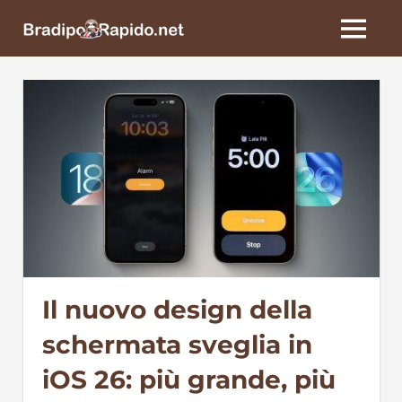
Skip
BradipoRapido.net
to
MENU
content
Il nuovo design della
schermata sveglia in
iOS 26: più grande, più