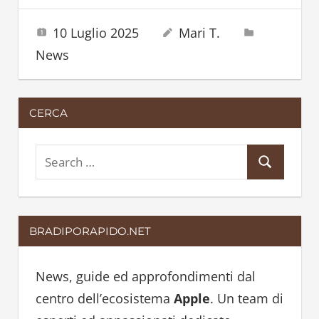
10 Luglio 2025
Mari T.
News
CERCA
S
S
e
e
a
a
r
BRADIPORAPIDO.NET
r
c
c
h
h
News, guide ed approfondimenti dal
f
centro dell’ecosistema
Apple
. Un team di
o