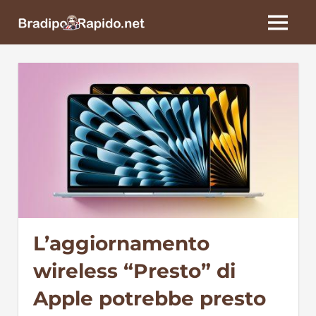
Skip
BradipoRapido.net
to
MENU
content
L’aggiornamento
wireless “Presto” di
Apple potrebbe presto