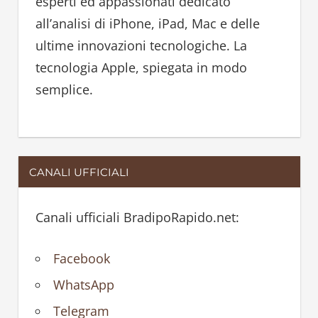
esperti ed appassionati dedicato
r
all’analisi di iPhone, iPad, Mac e delle
:
ultime innovazioni tecnologiche. La
tecnologia Apple, spiegata in modo
semplice.
CANALI UFFICIALI
Canali ufficiali BradipoRapido.net:
Facebook
WhatsApp
Telegram