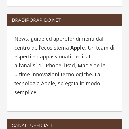
e
a
a
r
BRADIPORAPIDO.NET
r
c
c
h
h
News, guide ed approfondimenti dal
f
centro dell’ecosistema
Apple
. Un team di
o
esperti ed appassionati dedicato
r
all’analisi di iPhone, iPad, Mac e delle
:
ultime innovazioni tecnologiche. La
tecnologia Apple, spiegata in modo
semplice.
CANALI UFFICIALI