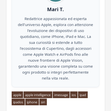
Mari T.
Redattrice appassionata ed esperta
dell’universo Apple, esplora con attenzione
l’evoluzione dei dispositivi di uso
quotidiano, come iPhone, iPad e Mac. La
sua curiosità si estende a tutto
l’ecosistema di Cupertino, dagli accessori
come Apple Watch e AirPods fino alle
nuove frontiere di Apple Vision,
garantendo una visione completa su come
ogni prodotto si integri perfettamente
nella vita reale.
apple
apple intelligence
imessage
ios
ipad
ipados
iphone
siri