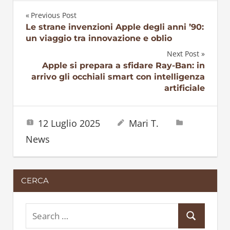
Previous Post
Navigazione
Le strane invenzioni Apple degli anni ’90:
un viaggio tra innovazione e oblio
articoli
Next Post
Apple si prepara a sfidare Ray-Ban: in
arrivo gli occhiali smart con intelligenza
artificiale
12 Luglio 2025
Mari T.
News
CERCA
S
S
e