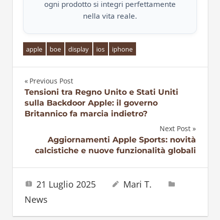
ogni prodotto si integri perfettamente
nella vita reale.
apple
boe
display
ios
iphone
Previous Post
Navigazione
Tensioni tra Regno Unito e Stati Uniti
sulla Backdoor Apple: il governo
articoli
Britannico fa marcia indietro?
Next Post
Aggiornamenti Apple Sports: novità
calcistiche e nuove funzionalità globali
21 Luglio 2025
Mari T.
News