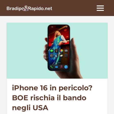
Skip
BradipoRapido.net
to
MENU
content
iPhone 16 in pericolo?
BOE rischia il bando
negli USA