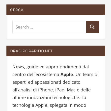
CERCA
S
S
e
e
a
a
r
BRADIPORAPIDO.NET
r
c
c
h
h
News, guide ed approfondimenti dal
f
centro dell’ecosistema
Apple
. Un team di
o
esperti ed appassionati dedicato
r
all’analisi di iPhone, iPad, Mac e delle
:
ultime innovazioni tecnologiche. La
tecnologia Apple, spiegata in modo