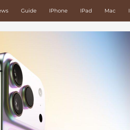
ews
Guide
IPhone
IPad
Mac
poRapido.net