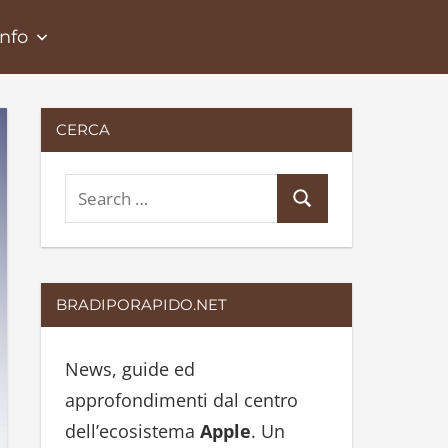
Info
CERCA
S
S
e
e
a
a
r
r
BRADIPORAPIDO.NET
c
c
h
h
News, guide ed
f
approfondimenti dal centro
o
dell’ecosistema
Apple
. Un
r