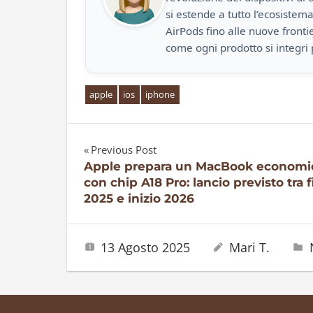
si estende a tutto l’ecosistem
AirPods fino alle nuove front
come ogni prodotto si integri 
apple
ios
iphone
Previous Post
Navigazione
Apple prepara un MacBook economi
con chip A18 Pro: lancio previsto tra 
articoli
2025 e inizio 2026
13 Agosto 2025
Mari T.