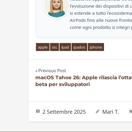
l’evoluzione dei dispositivi d
si estende a tutto l’ecosistem
AirPods fino alle nuove front
come ogni prodotto si integri 
apple
ios
ipad
ipados
iphone
Previous Post
Navigazione
macOS Tahoe 26: Apple rilascia l’ott
beta per sviluppatori
articoli
2 Settembre 2025
Mari T.