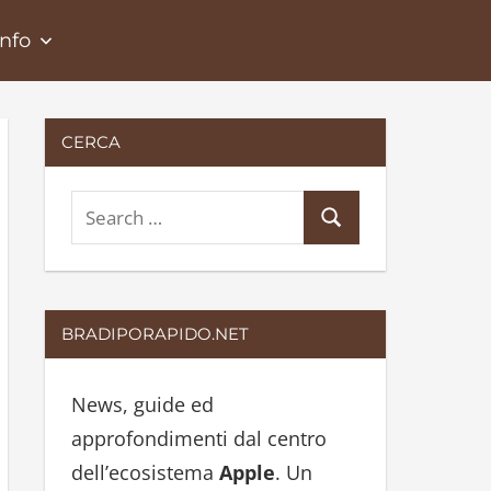
Info
CERCA
S
S
e
e
a
a
r
r
BRADIPORAPIDO.NET
c
c
h
h
News, guide ed
f
approfondimenti dal centro
o
dell’ecosistema
Apple
. Un
r