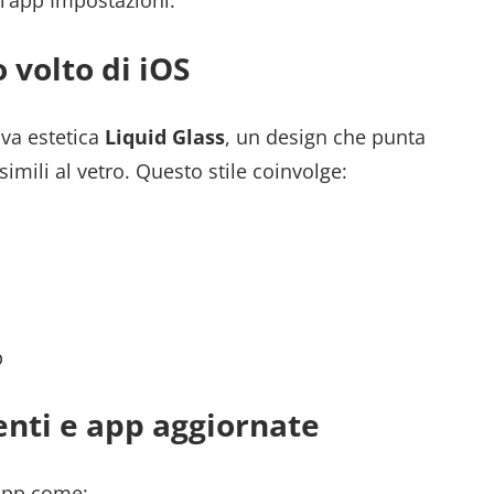
l’app Impostazioni.
 volto di iOS
va estetica
Liquid Glass
, un design che punta
simili al vetro. Questo stile coinvolge:
p
enti e app aggiornate
 app come: