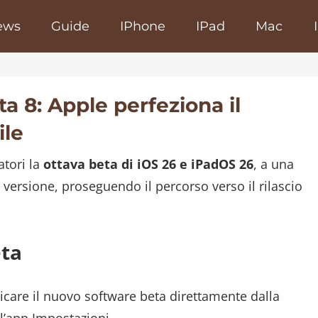
ews
Guide
IPhone
IPad
Mac
poRapido.net
a 8: Apple perfeziona il
ile
atori la
ottava beta di iOS 26 e iPadOS 26
, a una
versione, proseguendo il percorso verso il rilascio
eta
ricare il nuovo software beta direttamente dalla