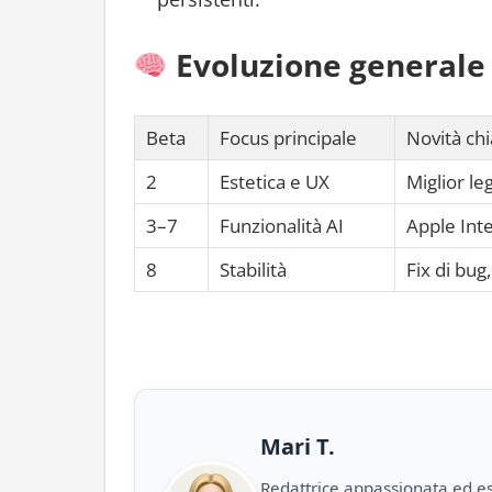
Evoluzione generale
Beta
Focus principale
Novità ch
2
Estetica e UX
Miglior le
3–7
Funzionalità AI
Apple Int
8
Stabilità
Fix di bug
Mari T.
Redattrice appassionata ed es