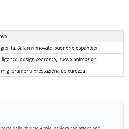
iave
ggibilità, Safari rinnovato, suonerie espandibili
elligence, design coerente, nuove animazioni
, miglioramenti prestazionali, sicurezza
perta dell’universo Apple, esplora con attenzione