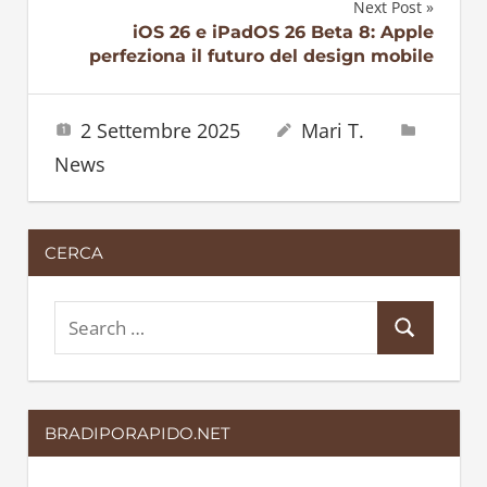
Next Post
iOS 26 e iPadOS 26 Beta 8: Apple
perfeziona il futuro del design mobile
2 Settembre 2025
Mari T.
News
CERCA
S
S
e
e
a
a
r
BRADIPORAPIDO.NET
r
c
c
h