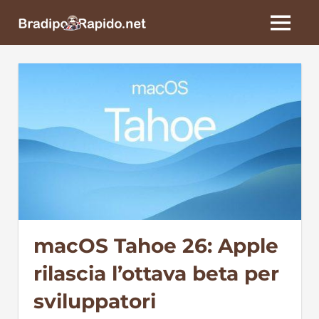
Skip
BradipoRapido.net
to
MENU
content
macOS Tahoe 26: Apple
rilascia l’ottava beta per
sviluppatori