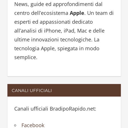
h
News, guide ed approfondimenti dal
f
centro dell’ecosistema
Apple
. Un team di
o
esperti ed appassionati dedicato
r
all’analisi di iPhone, iPad, Mac e delle
:
ultime innovazioni tecnologiche. La
tecnologia Apple, spiegata in modo
semplice.
CANALI UFFICIALI
Canali ufficiali BradipoRapido.net:
Facebook