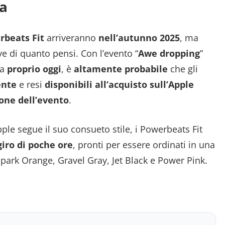
ta
rbeats Fit
arriveranno
nell’autunno 2025
, ma
e di quanto pensi. Con l’evento “
Awe dropping
”
ma
proprio oggi
, è
altamente probabile
che gli
ente
e resi
disponibili all’acquisto sull’Apple
one dell’evento
.
pple segue il suo consueto stile, i Powerbeats Fit
giro di poche ore
, pronti per essere ordinati in una
 Spark Orange, Gravel Gray, Jet Black e Power Pink.