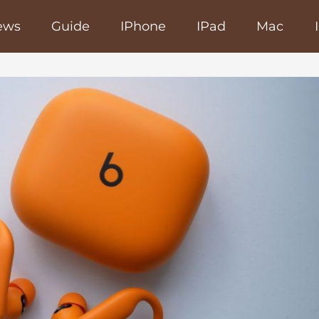
ews
Guide
IPhone
IPad
Mac
poRapido.net