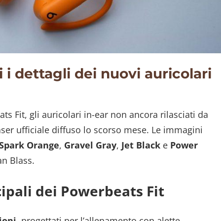
 i dettagli dei nuovi auricolari
ts Fit, gli auricolari in-ear non ancora rilasciati da
aser ufficiale diffuso lo scorso mese. Le immagini
Spark Orange
,
Gravel Gray
,
Jet Black
e
Power
an Blass.
ipali dei Powerbeats Fit
ioni
, progettati per l’allenamento con alette