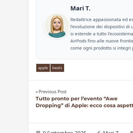
Mari T.
Redattrice appassionata ed es
l’evoluzione dei dispositivi d
si estende a tutto l’ecosistem
AirPods fino alle nuove front
come ogni prodotto si integri 
apple
beats
Previous Post
Navigazione
Tutto pronto per l’evento “Awe
Dropping” di Apple: ecco cosa aspett
articoli
9 Settembre 2025
Mari T.