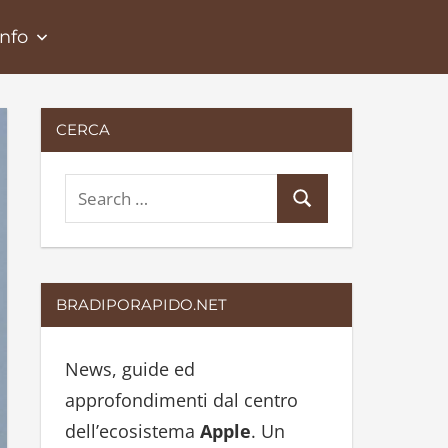
Info
CERCA
S
S
e
e
a
a
r
r
BRADIPORAPIDO.NET
c
c
h
h
News, guide ed
f
approfondimenti dal centro
o
dell’ecosistema
Apple
. Un
r