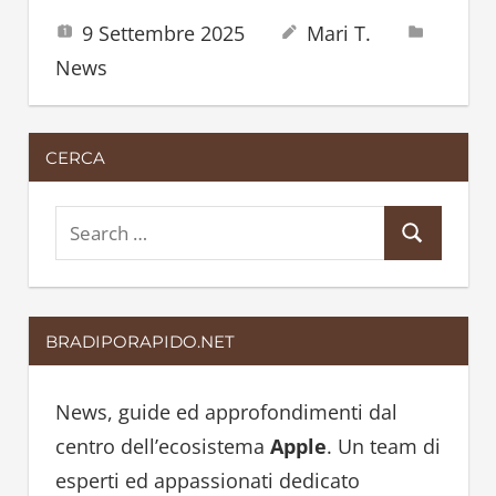
9 Settembre 2025
Mari T.
News
CERCA
S
S
e
e
a
a
r
BRADIPORAPIDO.NET
r
c
c
h
h
News, guide ed approfondimenti dal
f
centro dell’ecosistema
Apple
. Un team di
o
esperti ed appassionati dedicato