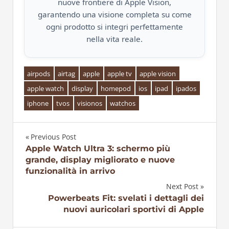
nuove frontiere di Apple Vision,
garantendo una visione completa su come
ogni prodotto si integri perfettamente
nella vita reale.
airpods
airtag
apple
apple tv
apple vision
apple watch
display
homepod
ios
ipad
ipados
iphone
tvos
visionos
watchos
Previous Post
Navigazione
Apple Watch Ultra 3: schermo più
grande, display migliorato e nuove
articoli
funzionalità in arrivo
Next Post
Powerbeats Fit: svelati i dettagli dei
nuovi auricolari sportivi di Apple