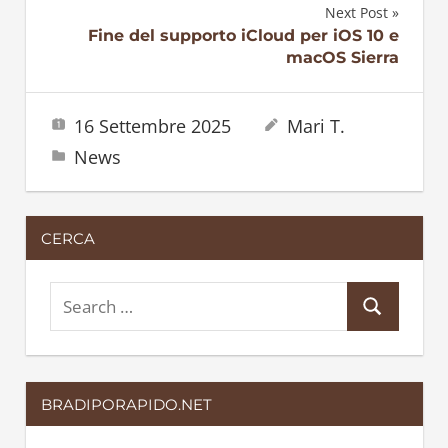
articoli
Next Post
Fine del supporto iCloud per iOS 10 e
macOS Sierra
16 Settembre 2025
Mari T.
News
CERCA
S
S
e
e
a
a
r
BRADIPORAPIDO.NET
r
c
c