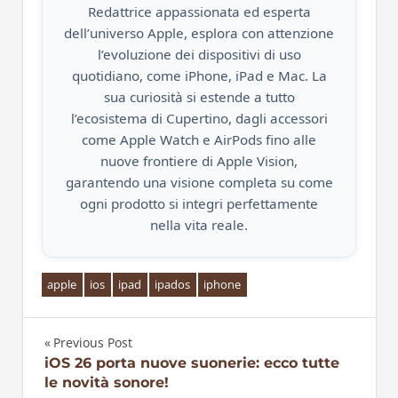
Redattrice appassionata ed esperta
dell’universo Apple, esplora con attenzione
l’evoluzione dei dispositivi di uso
quotidiano, come iPhone, iPad e Mac. La
sua curiosità si estende a tutto
l’ecosistema di Cupertino, dagli accessori
come Apple Watch e AirPods fino alle
nuove frontiere di Apple Vision,
garantendo una visione completa su come
ogni prodotto si integri perfettamente
nella vita reale.
apple
ios
ipad
ipados
iphone
Previous Post
Navigazione
iOS 26 porta nuove suonerie: ecco tutte
le novità sonore!