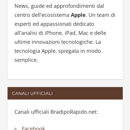
h
h
News, guide ed approfondimenti dal
f
centro dell’ecosistema
Apple
. Un team di
o
esperti ed appassionati dedicato
r
all’analisi di iPhone, iPad, Mac e delle
:
ultime innovazioni tecnologiche. La
tecnologia Apple, spiegata in modo
semplice.
CANALI UFFICIALI
Canali ufficiali BradipoRapido.net:
Facebook