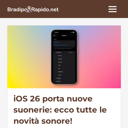
Skip
BradipoRapido.net
to
MENU
content
iOS 26 porta nuove
suonerie: ecco tutte le
novità sonore!