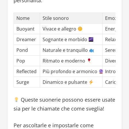
personalità:
Nome
Stile sonoro
Emozione 
Buoyant
Vivace e allegro
Energia pos
Dreamer
Sognante e morbido
Relax e fan
Pond
Naturale e tranquillo
Serenità
Pop
Ritmato e moderno
Divertime
Reflected
Più profondo e armonico
Introspezi
Surge
Dinamico e pulsante
Carica e 
Queste suonerie possono essere usate
sia per le chiamate che come sveglia!
Per ascoltarle e impostarle come