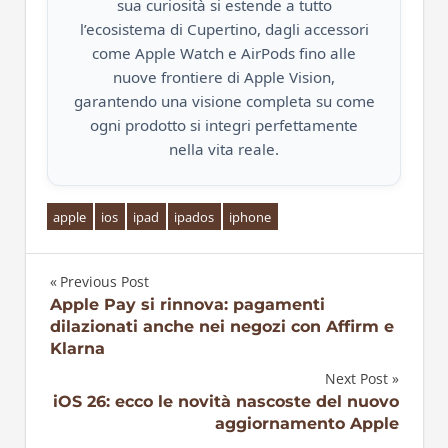
sua curiosità si estende a tutto
l’ecosistema di Cupertino, dagli accessori
come Apple Watch e AirPods fino alle
nuove frontiere di Apple Vision,
garantendo una visione completa su come
ogni prodotto si integri perfettamente
nella vita reale.
apple
ios
ipad
ipados
iphone
Previous Post
Navigazione
Apple Pay si rinnova: pagamenti
dilazionati anche nei negozi con Affirm e
articoli
Klarna
Next Post
iOS 26: ecco le novità nascoste del nuovo
aggiornamento Apple