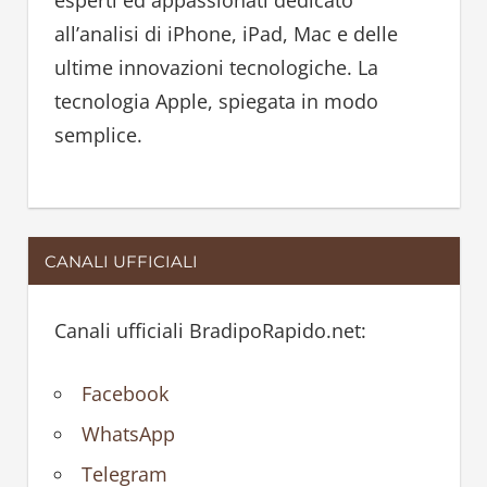
esperti ed appassionati dedicato
r
all’analisi di iPhone, iPad, Mac e delle
:
ultime innovazioni tecnologiche. La
tecnologia Apple, spiegata in modo
semplice.
CANALI UFFICIALI
Canali ufficiali BradipoRapido.net:
Facebook
WhatsApp
Telegram